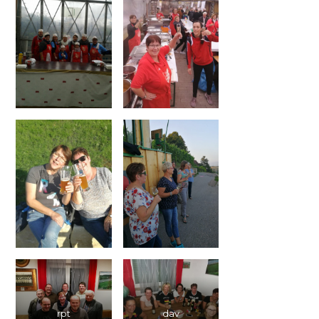
rpt
dav