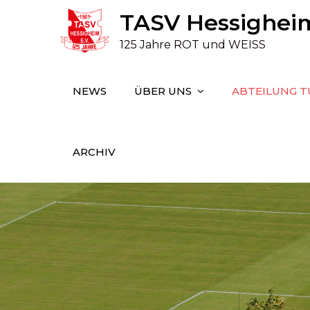
Skip
TASV Hessigheim 
to
125 Jahre ROT und WEISS
content
NEWS
ÜBER UNS
ABTEILUNG 
ARCHIV