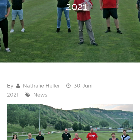
2021
By
Nathalie Heller
30. Juni
2021
News