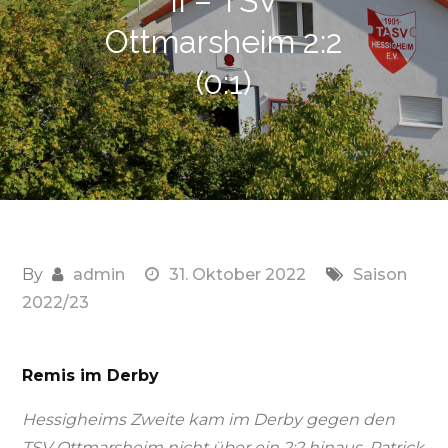
II – TSV
Ottmarsheim 2:2
(0:1)
By
admin
31. Oktober 2022
Saison
2022/23
Remis im Derby
Hessigheims Zweite kam im Derby gegen den
TSV Ottmarsheim nicht über ein 2:2 hinaus. Patrick