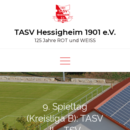
Skip
to
content
TASV Hessigheim 1901 e.V.
125 Jahre ROT und WEISS
9. Spieltag
(Kreisliga B): TASV