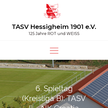
Skip
to
content
TASV Hessigheim 1901 e.V.
125 Jahre ROT und WEISS
6. Spieltag
(Kreisliga B): TASV