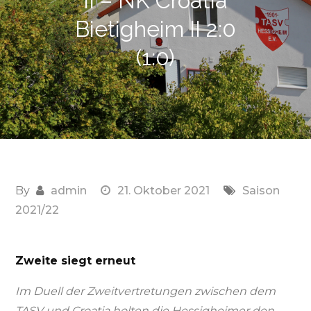
II – NK Croatia
Bietigheim II 2:0
(1:0)
By
admin
21. Oktober 2021
Saison
2021/22
Zweite siegt erneut
Im Duell der Zweitvertretungen zwischen dem
TASV und Croatia holten die Hessigheimer den