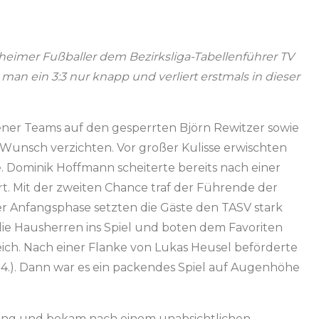
gheimer Fußballer dem Bezirksliga-Tabellenführer TV
man ein 3:3 nur knapp und verliert erstmals in dieser
ner Teams auf den gesperrten Björn Rewitzer sowie
Wunsch verzichten. Vor großer Kulisse erwischten
ie. Dominik Hoffmann scheiterte bereits nach einer
. Mit der zweiten Chance traf der Führende der
der Anfangsphase setzten die Gäste den TASV stark
die Hausherren ins Spiel und boten dem Favoriten
gleich. Nach einer Flanke von Lukas Heusel beförderte
(34.). Dann war es ein packendes Spiel auf Augenhöhe
rung und bekam nach einem unabsichtlichen