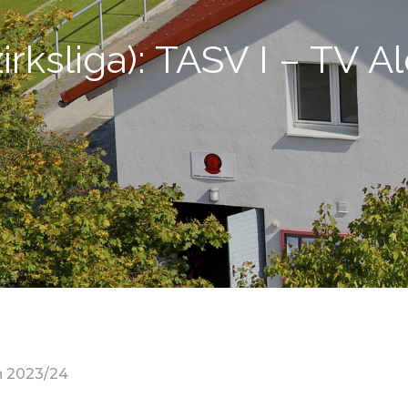
irksliga): TASV I – TV Ald
n 2023/24