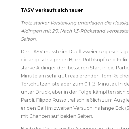
TASV verkauft sich teuer
Trotz starker Vorstellung unterlagen die Hessi
Aldingen mit 2:3. Nach 1:3-Rückstand verpasste 
Saison.
Der TASV musste im Duell zweier ungeschlage
die angeschlagenen Björn Rothkopf und Felix 
starke Aldinger den besseren Start in die Part
Minute am sehr gut reagierenden Tom Reichert
Torschützenliste aber zum 0:1 (3. Minute). In 
unter Druck, aber in der Folge kämpften sich 
Paroli. Filippo Russo traf schließlich zum Aus
er den Ball im zweiten Versuch ins lange Eck 
mit Chancen auf beiden Seiten.
Nach der Pause spielte Aldingen auf die Füh