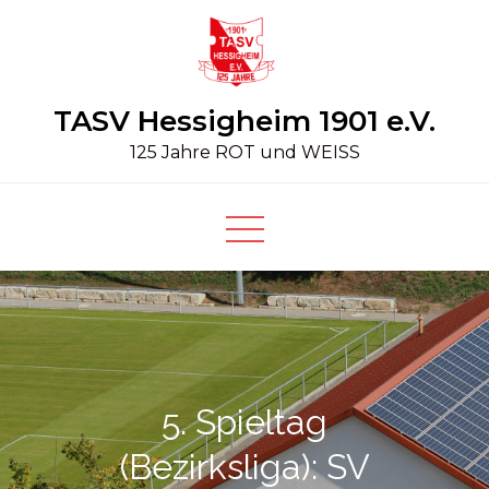
Skip
to
content
TASV Hessigheim 1901 e.V.
125 Jahre ROT und WEISS
5. Spieltag
(Bezirksliga): SV