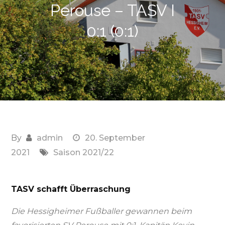
Perouse – TASV I
0:1 (0:1)
By
admin
20. September
2021
Saison 2021/22
TASV schafft Überraschung
Die Hessigheimer Fußballer gewannen beim