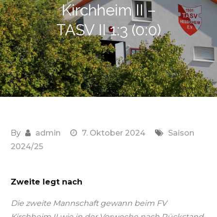
Kirchheim II –
TASV II 1:3 (0:0)
By
admin
7. Oktober 2024
Saison
2024/25
Zweite legt nach
Die zweite Mannschaft gewann beim FV
Kirchheim II wie in der Vorwoche nach Rückstand