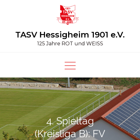
Skip
to
content
TASV Hessigheim 1901 e.V.
125 Jahre ROT und WEISS
4. Spieltag
(Kreisliga B): FV