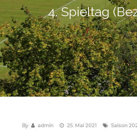
4. Spieltag (Be
By
admin
25. Mai 2021
Saison 20