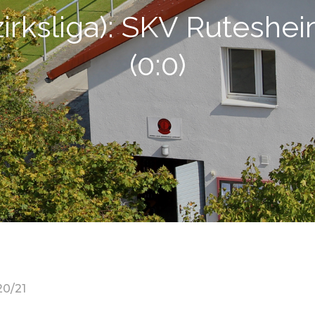
zirksliga): SKV Rutesheim
(0:0)
20/21