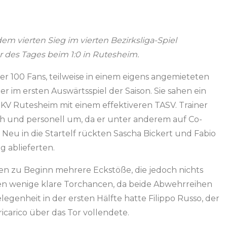
em vierten Sieg im vierten Bezirksliga-Spiel
or des Tages beim 1:0 in Rutesheim.
er 100 Fans, teilweise in einem eigens angemieteten
r im ersten Auswärtsspiel der Saison. Sie sahen ein
SKV Rutesheim mit einem effektiveren TASV. Trainer
sch und personell um, da er unter anderem auf Co-
 Neu in die Startelf rückten Sascha Bickert und Fabio
g ablieferten.
n zu Beginn mehrere Eckstöße, die jedoch nichts
ten wenige klare Torchancen, da beide Abwehrreihen
legenheit in der ersten Hälfte hatte Filippo Russo, der
icarico über das Tor vollendete.