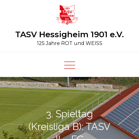
Skip
to
content
TASV Hessigheim 1901 e.V.
125 Jahre ROT und WEISS
3. Spieltag
(Kreisliga B): TASV