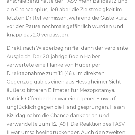
anschließend hatte der TASV mehr Ballbesitz und
ein Chancenplus, ließ aber die Zielstrebigkeit im
letzten Drittel vermissen, während die Gäste kurz
vor der Pause nochmals gefährlich wurden und
knapp das 2:0 verpassten.
Direkt nach Wiederbeginn fiel dann der verdiente
Ausgleich. Der 20-jährige Robin Haiber
verwertete eine Flanke von Huber per
Direktabnahme zum 1:1 (46.). Im direkten
Gegenzug gab es einen aus Hessigheimer Sicht
äußerst bitteren Elfmeter für Mezopotamya.
Patrick Offenbecher war ein eigener Einwurf
unglücklich gegen die Hand gesprungen. Hasan
Kizildag nahm die Chance dankbar an und
verwandelte zum 1:2 (49.). Die Reaktion des TASV
II war umso beeindruckender. Auch den zweiten