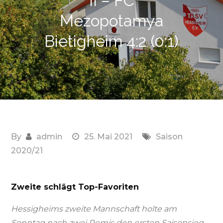
II – FC
Mezopotamya
Bietigheim 4:2 (0:1)
By
admin
25. Mai 2021
Saison
2020/21
Zweite schlägt Top-Favoriten
Hessigheims zweite Mannschaft holte am
Sonntag nach zwei Remis den ersten Saisonsieg