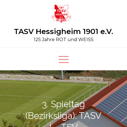
Skip
to
content
TASV Hessigheim 1901 e.V.
125 Jahre ROT und WEISS
3. Spieltag
(Bezirksliga): TASV