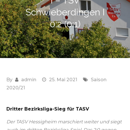
I – TSV
Schwieberdingen I
0:2 (0:1)
By
admin
25. Mai 2021
Saison
2020/21
Dritter Bezirksliga-Sieg für TASV
Der TASV Hessigheim marschiert weiter und siegt
auch im dritten Bezirksliga-Spiel. Das 2:0 gegen