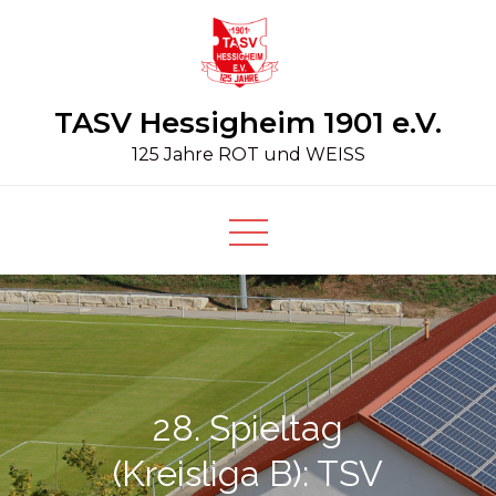
Skip
to
content
TASV Hessigheim 1901 e.V.
125 Jahre ROT und WEISS
28. Spieltag
(Kreisliga B): TSV