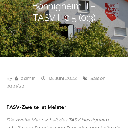
Bönnigheim II –
TASV II 0:5 (0:3)
By
admin
13. Juni 2022
Saison
2021/22
TASV-Zweite ist Meister
Die zweite Mannschaft des TASV Hessigheim
schaffte am Sonntag eine Sensation und holte die