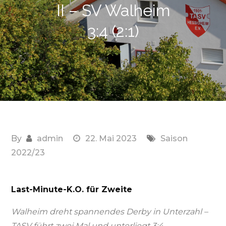
II – SV Walheim
3:4 (2:1)
By
admin
22. Mai 2023
Saison
2022/23
Last-Minute-K.O. für Zweite
Walheim dreht spannendes Derby in Unterzahl –
TASV führt zwei Mal und unterliegt 3:4