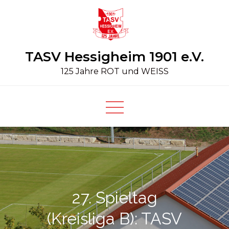
Skip
to
content
TASV Hessigheim 1901 e.V.
125 Jahre ROT und WEISS
27. Spieltag
(Kreisliga B): TASV