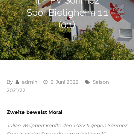
II – FV Sönmez
Spor Bietigheim 1:1
(0:1)
By
admin
2. Juni 2022
Saison
2021/22
Zweite beweist Moral
Julian Weippert köpfte den TASV II gegen Sönmez
Spor in letzter Sekunde zum wichtigen 1:1-