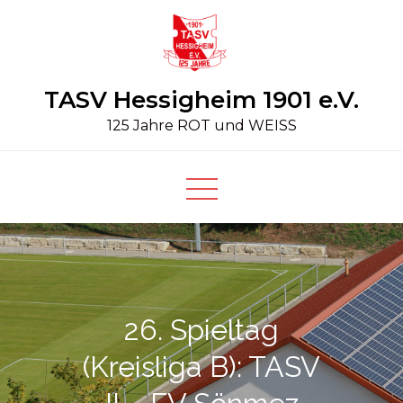
Skip
to
content
TASV Hessigheim 1901 e.V.
125 Jahre ROT und WEISS
26. Spieltag
(Kreisliga B): TASV