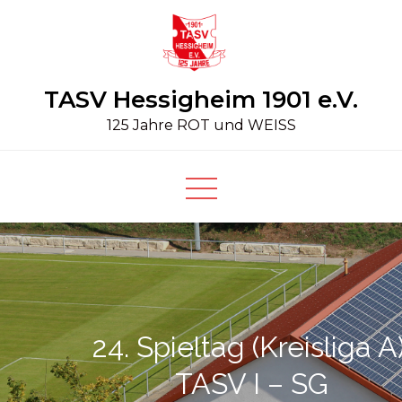
Skip
to
content
TASV Hessigheim 1901 e.V.
125 Jahre ROT und WEISS
24. Spieltag (Kreisliga A)
TASV I – SG