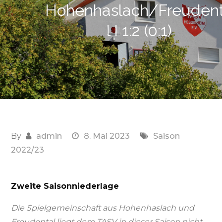
Hohenhaslach/Freuden
l I 1:2 (0:1)
By
admin
8. Mai 2023
Saison
2022/23
Zweite Saisonniederlage
Die Spielgemeinschaft aus Hohenhaslach und
Freudental liegt dem TASV in dieser Saison nicht.