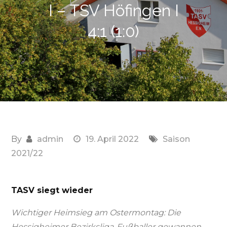
I – TSV Höfingen I
4:1 (1:0)
By
admin
19. April 2022
Saison
2021/22
TASV siegt wieder
Wichtiger Heimsieg am Ostermontag: Die
Hessigheimer Bezirksliga-Fußballer gewannen