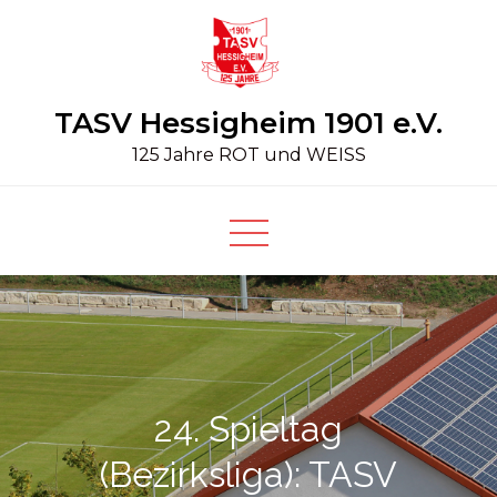
Skip
to
content
TASV Hessigheim 1901 e.V.
125 Jahre ROT und WEISS
24. Spieltag
(Bezirksliga): TASV