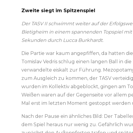
Zweite siegt im Spitzenspiel
Der TASV II schwimmt weiter auf der Erfolgsw
Bietigheim in einem spannenden Topspiel mit 1:
Sekunden durch Lucca Burkhardt.
Die Partie war kaum angepfiffen, da hatten di
Tomislav Vedris schlug einen langen Ball in die
verwandelte eiskalt zur Führung. Mezopotamya
zum Ausgleich zu kommen, der TASV verteidig
wurden im Kollektiv abgeblockt, gingen am Tor 
Weißen waren auf der Gegenseite vor allem pe
Mal erst im letzten Moment gestoppt werden 
Nach der Pause ein ähnliches Bild: Der Tabelle
dem Spiel heraus nur wenig zu. Gefährlich wurd
zunächst den Außenpfosten trafen und später