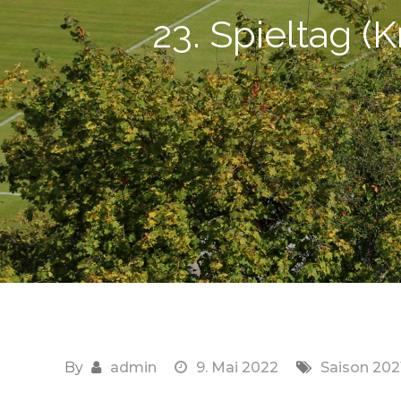
23. Spieltag (
By
admin
9. Mai 2022
Saison 202