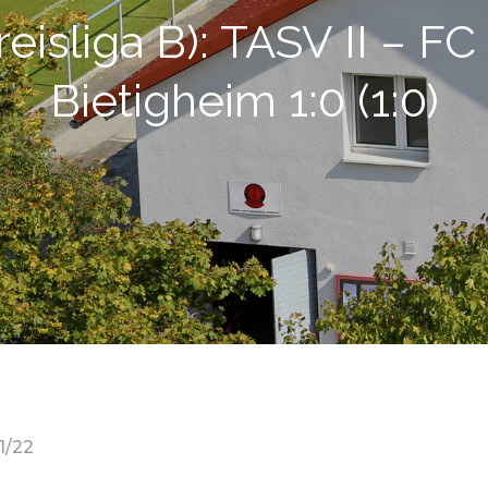
Kreisliga B): TASV II –
Bietigheim 1:0 (1:0)
1/22