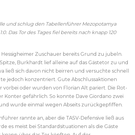
elle und schlug den Tabellenführer Mezopotamya
0. Das Tor des Tages fiel bereits nach knapp 120
e Hessigheimer Zuschauer bereits Grund zu jubeln.
 Spitze, Burkhardt lief alleine auf das Gästetor zu und
 ließ sich davon nicht beirren und versuchte schnell
te jedoch konzentriert. Gute Abschlussaktionen
vorbei oder wurden von Florian Alt pariert. Die Rot-
r Konter gefährlich. So konnte Dave Giordano zwei
und wurde einmal wegen Abseits zurückgepfiffen.
nführer rannte an, aber die TASV-Defensive ließ aus
e es meist bei Standardsituationen als die Gäste
 knapp über das Tor köpften. Auf der