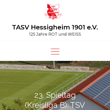
Skip
to
content
TASV Hessigheim 1901 e.V.
125 Jahre ROT und WEISS
23. Spieltag
(Kreisliga B): TSV