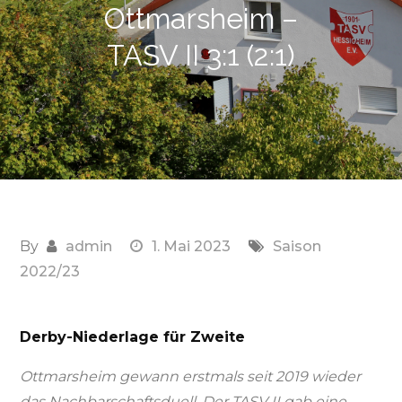
Ottmarsheim –
TASV II 3:1 (2:1)
By
admin
1. Mai 2023
Saison
2022/23
Derby-Niederlage für Zweite
Ottmarsheim gewann erstmals seit 2019 wieder
das Nachbarschaftsduell. Der TASV II gab eine