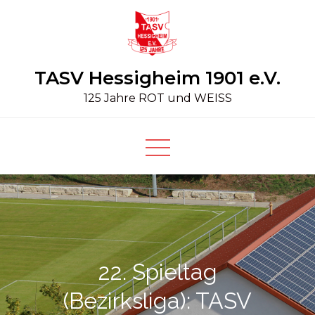
Skip
to
content
TASV Hessigheim 1901 e.V.
125 Jahre ROT und WEISS
22. Spieltag
(Bezirksliga): TASV