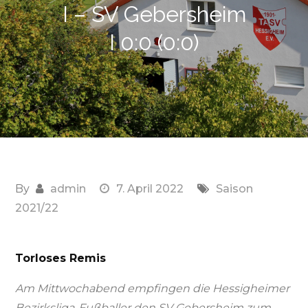
I – SV Gebersheim
I 0:0 (0:0)
By
admin
7. April 2022
Saison
2021/22
Torloses Remis
Am Mittwochabend empfingen die Hessigheimer
Bezirksliga-Fußballer den SV Gebersheim zum