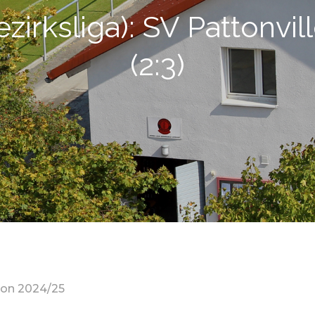
ezirksliga): SV Pattonvill
(2:3)
son 2024/25