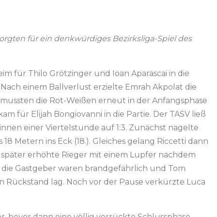
sorgten für ein denkwürdiges Bezirksliga-Spiel des
 für Thilo Grötzinger und Ioan Aparascai in die
 Nach einem Ballverlust erzielte Emrah Akpolat die
n mussten die Rot-Weißen erneut in der Anfangsphase
 für Elijah Bongiovanni in die Partie. Der TASV ließ
innen einer Viertelstunde auf 1:3. Zunächst nagelte
s 18 Metern ins Eck (18.). Gleiches gelang Riccetti dann
ig später erhöhte Rieger mit einem Lupfer nachdem
ch die Gastgeber waren brandgefährlich und Tom
in Rückstand lag. Noch vor der Pause verkürzte Luca
, bevor dann eine völlig verrückte Schlussphase