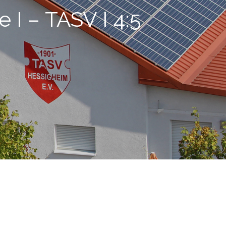
e I – TASV I 4:5