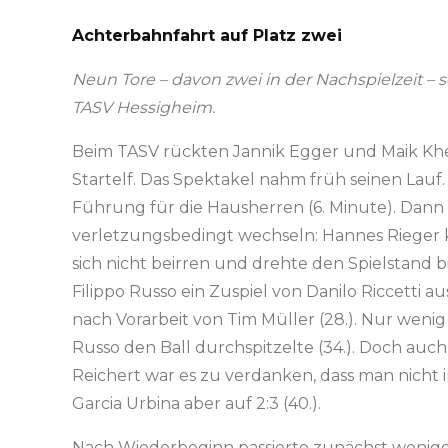
Achterbahnfahrt auf Platz zwei
Neun Tore – davon zwei in der Nachspielzeit – 
TASV Hessigheim.
Beim TASV rückten Jannik Egger und Maik Kheim
Startelf. Das Spektakel nahm früh seinen Lauf.
Führung für die Hausherren (6. Minute). Dan
verletzungsbedingt wechseln: Hannes Rieger kam
sich nicht beirren und drehte den Spielstand b
Filippo Russo ein Zuspiel von Danilo Riccetti au
nach Vorarbeit von Tim Müller (28.). Nur wen
Russo den Ball durchspitzelte (34.). Doch au
Reichert war es zu verdanken, dass man nicht 
Garcia Urbina aber auf 2:3 (40.).
Nach Wiederbeginn passierte zunächst weniger