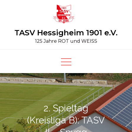
Skip
to
content
TASV Hessigheim 1901 e.V.
125 Jahre ROT und WEISS
2. Spieltag
(Kreisliga B): TASV