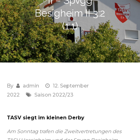
II – Spvgg
Besigheim II 3:2
(1:1)
By
admin
12. September
2022
Saison 2022/23
TASV siegt im kleinen Derby
Am Sonntag trafen die Zweitvertretungen des