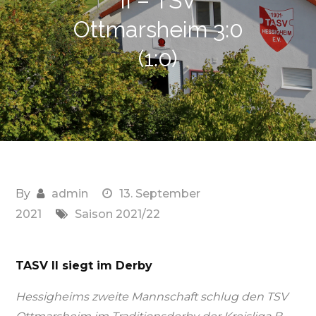
II – TSV
Ottmarsheim 3:0
(1:0)
By
admin
13. September
2021
Saison 2021/22
TASV II siegt im Derby
Hessigheims zweite Mannschaft schlug den TSV