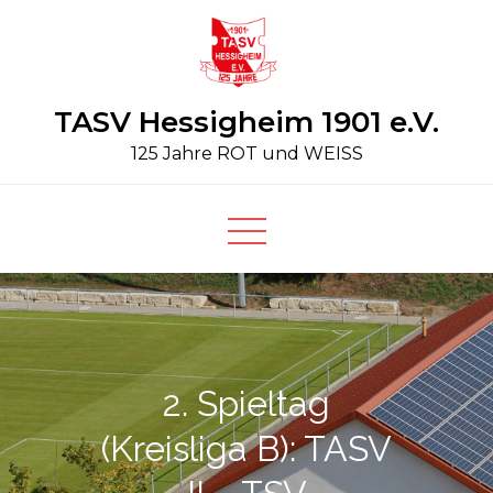
Skip
to
content
TASV Hessigheim 1901 e.V.
125 Jahre ROT und WEISS
2. Spieltag
(Kreisliga B): TASV