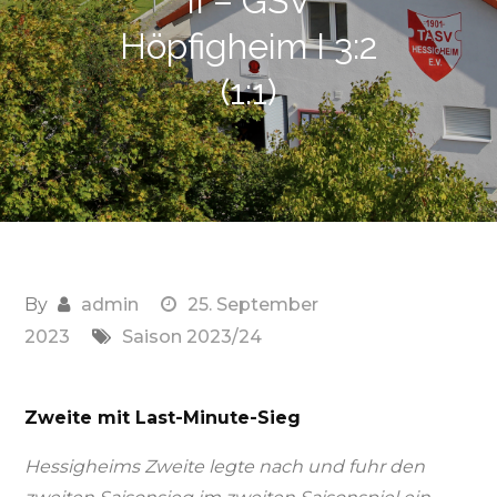
II – GSV
Höpfigheim I 3:2
(1:1)
By
admin
25. September
2023
Saison 2023/24
Zweite mit Last-Minute-Sieg
Hessigheims Zweite legte nach und fuhr den