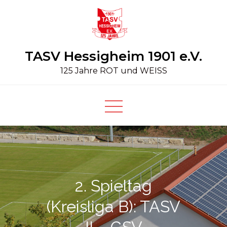
Skip
to
content
TASV Hessigheim 1901 e.V.
125 Jahre ROT und WEISS
2. Spieltag
(Kreisliga B): TASV