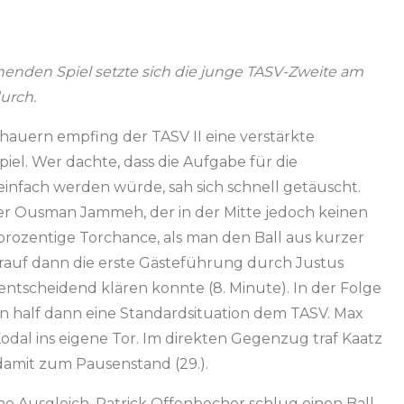
enden Spiel setzte sich die junge TASV-Zweite am
urch.
chauern empfing der TASV II eine verstärkte
l. Wer dachte, dass die Aufgabe für die
infach werden würde, sah sich schnell getäuscht.
r Ousman Jammeh, der in der Mitte jedoch keinen
rozentige Torchance, als man den Ball aus kurzer
arauf dann die erste Gästeführung durch Justus
 entscheidend klären konnte (8. Minute). In der Folge
n half dann eine Standardsituation dem TASV. Max
dal ins eigene Tor. Im direkten Gegenzug traf Kaatz
damit zum Pausenstand (29.).
 Ausgleich. Patrick Offenbecher schlug einen Ball