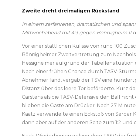
Zweite dreht dreimaligen Rückstand
In einem zerfahrenen, dramatischen und spann
Mittwochabend mit 4:3 gegen Bönnigheim II d
Vor einer stattlichen Kulisse von rund 100 Zus
Bönnigheimer Zweitvertretung zum Nachholspie
Hessigheimer aufgrund der Tabellensituation e
Nach einer frühen Chance durch TASV-Stürme
Abnehmer fand, vergab der TSV eine hundertp
Distanz über das leere Tor beförderte. Kurz d
Carstens als die TASV-Defensive den Ball nicht
blieben die Gäste am Drücker. Nach 27 Minute
Kaatz verwandelte einen Eckstoß von Serdar Ko
dann aber auf der anderen Seite zum 1:2 und 
Nach Wiederbeginn gelang dem TASV der frühe