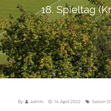
18. Spieltag (K
By
admin
14. April 2022
Saison 2