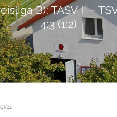
reisliga B): TASV II – T
4:3 (1:2)
021/22