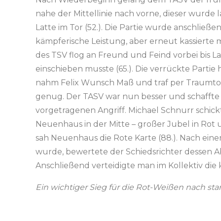
nahe der Mittellinie nach vorne, dieser wurde 
Latte im Tor (52.). Die Partie wurde anschließe
kämpferische Leistung, aber erneut kassierte 
des TSV flog an Freund und Feind vorbei bis L
einschieben musste (65.). Die verrückte Partie 
nahm Felix Wunsch Maß und traf per Traumtor 
genug. Der TASV war nun besser und schaffte 
vorgetragenen Angriff. Michael Schnurr schickt
Neuenhaus in der Mitte – großer Jubel in Rot u
sah Neuenhaus die Rote Karte (88.). Nach eine
wurde, bewertete der Schiedsrichter dessen Ab
Anschließend verteidigte man im Kollektiv di
Ein wichtiger Sieg für die Rot-Weißen nach star