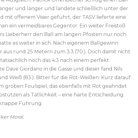
länger und länger und landete schließlich unter der
nd mit offenem Visier geführt, der TASV lieferte eine
man ein vermeidbares Gegentor. Ein weiter Freistoß
ars Lieberherr den Ball am langen Pfosten nur noch
hatte es weiter in sich. Nach eigenem Ballgewinn
aus rund 25 Metern zum 3:3 (70.). Doch damit nicht
tatsächlich noch das 4:3 nach einem perfekt
e Dave Giordano in die Gasse und dieser fand Nils
nd Weiß (83.). Bitter für die Rot-Weißen: Kurz darauf
m groben Foulspiel, das ebenfalls mit Rot geahndet
stützen als Tätlichkeit – eine harte Entscheidung.
e knappe Führung.
ker Moral.