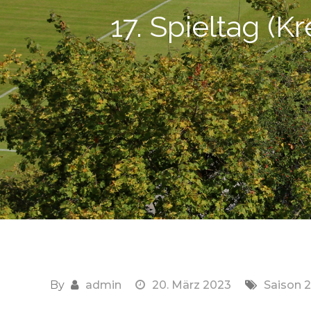
17. Spieltag (K
By
admin
20. März 2023
Saison 