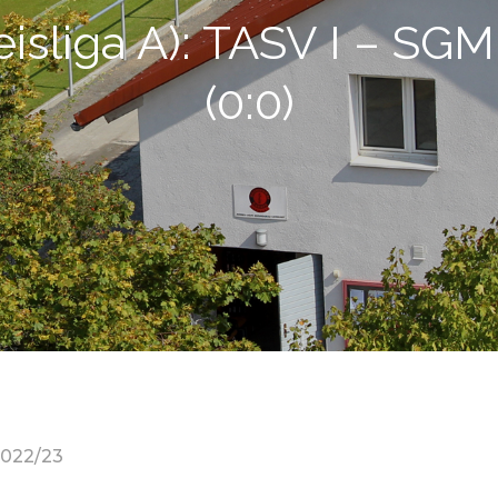
reisliga A): TASV I – SGM
(0:0)
2022/23