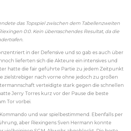
endete das Topspiel zwischen dem Tabellenzweiten
exingen 0:0. Kein überraschendes Resultat, da die
dertrafen.
nzentriert in der Defensive und so gab es auch über
och lieferten sich die Akteure ein intensives und
ter hatte die fair geführte Partie zu jedem Zeitpunkt
ste zielstrebiger nach vorne ohne jedoch zu großen
ermannschaft verteidigte stark gegen die schnellen
hatte Jerry Torres kurz vor der Pause die beste
am Tor vorbei.
s Kommando und war spielbestimmend. Ebenfalls per
 Führung, aber Riexingens Sven Hermann konnte
r vielbeinigen SGM-Abwehr abgeblockt. Die beste