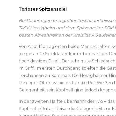
Torloses Spitzenspiel
Bei Dauerregen und großer Zuschauerkulisse 
TASV Hessigheim und dem Spitzenreiter SGM Ri
besten Abwehrreihen der Kreisliga A 3 aufeinan
Von Anpfiff an agierten beide Mannschaften ko
die gesamte Spieldauer kaum Torchancen. Denn
hochklassiges Duell. Der sehr gute Schiedsrich
im Griff. Im ersten Durchgang spielten die Gä
Torchancen zu kommen. Die Hessigheimer Hint
Riexinger Offensivspieler. Für die Rot-Weißen 
Gelegenheit, sein Kopfball ging jedoch knapp 
In der zweiten Hälfte übernahm der TASV da
Kopf hatte Julian Reiser die Gelegenheit zur
klären. Weitere Schusschancen wurden von de