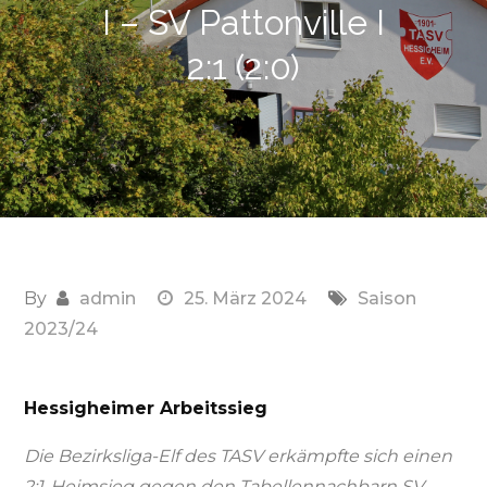
I – SV Pattonville I
2:1 (2:0)
By
admin
25. März 2024
Saison
2023/24
Hessigheimer Arbeitssieg
Die Bezirksliga-Elf des TASV erkämpfte sich einen
2:1-Heimsieg gegen den Tabellennachbarn SV