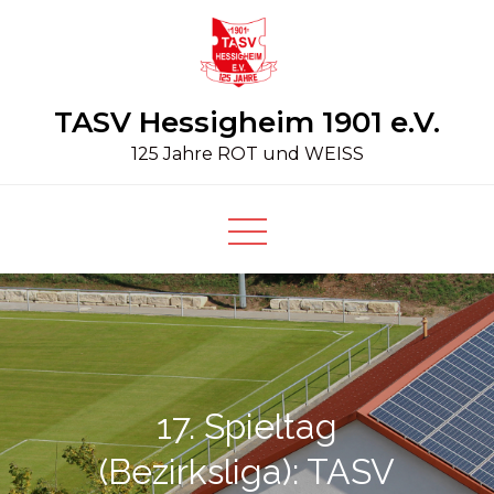
Skip
to
content
TASV Hessigheim 1901 e.V.
125 Jahre ROT und WEISS
17. Spieltag
(Bezirksliga): TASV