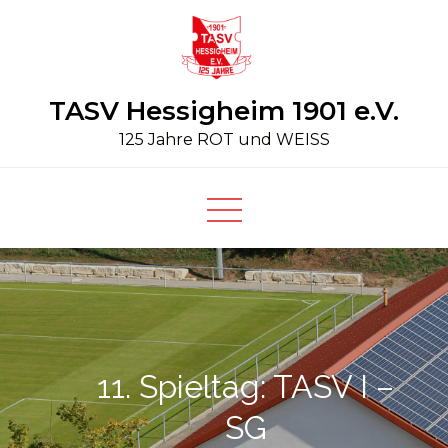
Skip
to
content
TASV Hessigheim 1901 e.V.
125 Jahre ROT und WEISS
11. Spieltag: TASV I –
SG