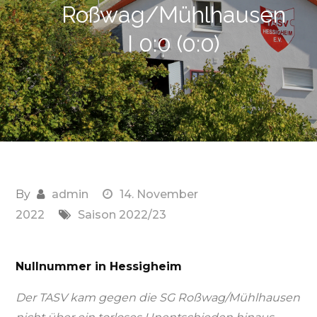
Roßwag/Mühlhausen
I 0:0 (0:0)
By
admin
14. November
2022
Saison 2022/23
Nullnummer in Hessigheim
Der TASV kam gegen die SG Roßwag/Mühlhausen