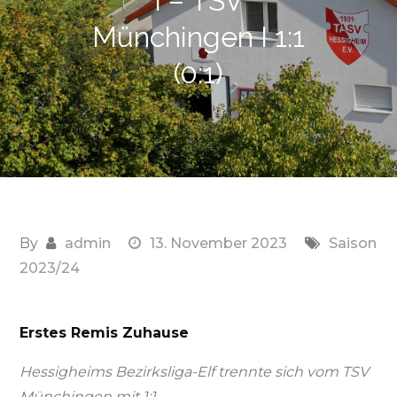
I – TSV
Münchingen I 1:1
(0:1)
By
admin
13. November 2023
Saison
2023/24
Erstes Remis Zuhause
Hessigheims Bezirksliga-Elf trennte sich vom TSV
Münchingen mit 1:1.